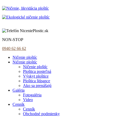
Ničíme ploštice s ohľadom na životné prostredie
NON-STOP
0940 62 66 62
Ničenie ploštíc
Ničenie ploštíc
Ničenie ploštíc
Ploštica posteľná
Výskyt ploštice
Ploštica štípance
Ako sa prenášajú
Galéria
Fotogaléria
Video
Cenník
Cenník
Obchodné podmienky