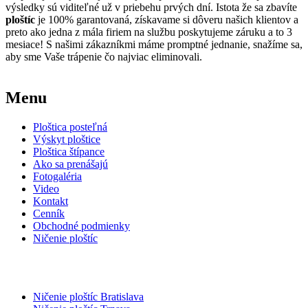
výsledky sú viditeľné už v priebehu prvých dní. Istota že sa zbavíte
ploštíc
je 100% garantovaná, získavame si dôveru našich klientov a
preto ako jedna z mála firiem na službu poskytujeme záruku a to 3
mesiace! S našimi zákazníkmi máme promptné jednanie, snažíme sa,
aby sme Vaše trápenie čo najviac eliminovali.
Menu
Ploštica posteľná
Výskyt ploštice
Ploštica štípance
Ako sa prenášajú
Fotogaléria
Video
Kontakt
Cenník
Obchodné podmienky
Ničenie ploštíc
Ničíme ploštice v mestách
Ničenie ploštíc Bratislava