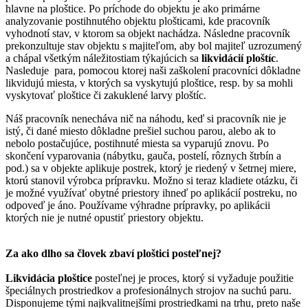
hlavne na ploštice. Po príchode do objektu je ako primárne
analyzovanie postihnutého objektu plošticami, kde pracovník
vyhodnotí stav, v ktorom sa objekt nachádza. Následne pracovník
prekonzultuje stav objektu s majiteľom, aby bol majiteľ uzrozumený
a chápal všetkým náležitostiam týkajúcich sa
likvidácií ploštíc
.
Nasleduje para, pomocou ktorej naši zaškolení pracovníci dôkladne
likvidujú miesta, v ktorých sa vyskytujú ploštice, resp. by sa mohli
vyskytovať ploštice či zakuklené larvy ploštíc.
Náš pracovník nenecháva nič na náhodu, keď si pracovník nie je
istý, či dané miesto dôkladne prešiel suchou parou, alebo ak to
nebolo postačujúce, postihnuté miesta sa vyparujú znovu. Po
skončení vyparovania (nábytku, gauča, postelí, rôznych štrbín a
pod.) sa v objekte aplikuje postrek, ktorý je riedený v šetrnej miere,
ktorú stanovil výrobca prípravku. Možno si teraz kladiete otázku, či
je možné využívať obytné priestory ihneď po aplikácií postreku, no
odpoveď je áno. Používame výhradne prípravky, po aplikácii
ktorých nie je nutné opustiť priestory objektu.
Za ako dlho sa človek zbaví ploštici posteľnej?
Likvidácia ploštice
posteľnej je proces, ktorý si vyžaduje použitie
špeciálnych prostriedkov a profesionálnych strojov na suchú paru.
Disponujeme tými najkvalitnejšími prostriedkami na trhu, preto naše