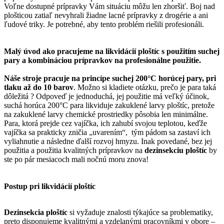
Voľne dostupné prípravky Vám situáciu môžu len zhoršiť. Boj nad
plošticou zatiaľ nevyhrali žiadne lacné prípravky z drogérie a ani
ľudové triky. Je potrebné, aby tento problém riešili profesionáli.
Malý úvod ako pracujeme na likvidácií ploštíc s použitím suchej
pary a kombináciou prípravkov na profesionálne použitie.
Náše stroje pracuje na princípe suchej 200°C horúcej pary, pri
tlaku až do 10 barov
. Možno si kladiete otázku, prečo je para taká
dôležitá ? Odpoveď je jednoduchá, jej použitie má veľký účinok,
suchá horúca 200°C para likviduje zakuklené larvy ploštíc, pretože
na zakuklené larvy chemické prostriedky pôsobia len minimálne.
Para, ktorá prejde cez vajíčka, ich zahubí svojou teplotou, keďže
vajíčka sa prakticky zničia „uvarením“, tým pádom sa zastaví ich
vyliahnutie a následne ďalší rozvoj hmyzu. Inak povedané, bez jej
použitia a použitia kvalitných prípravkov na
dezinsekciu ploštíc
by
ste po pár mesiacoch mali nočnú moru znova!
Postup pri likvidácií ploštíc
Dezinsekcia ploštíc
si vyžaduje znalosti týkajúce sa problematiky,
preto disponujeme kvalitnými a vzdelanými pracovníkmi v obore –